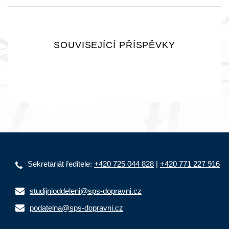
SOUVISEJÍCÍ PŘÍSPĚVKY
Sekretariát ředitele:
+420 725 044 828
|
+420 771 227 916
studijnioddeleni@sps-dopravni.cz
podatelna@sps-dopravni.cz