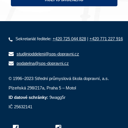
Sekretariát ředitele:
+420 725 044 828
|
+420 771 227 916
studijnioddeleni@sps-dopravni.cz
podatelna@sps-dopravni.cz
© 1996–2023 Střední průmyslová škola dopravní, a.s.
Plzeňská 298/217a, Praha 5 – Motol
ID datové schránky:
9wagg5r
IČ 25632141