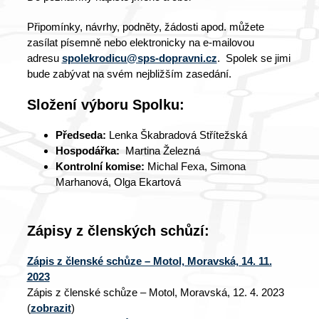
Připomínky, návrhy, podněty, žádosti apod. můžete
zasílat písemně nebo elektronicky na e-mailovou
adresu
spolekrodicu@sps-dopravni.cz
. Spolek se jimi
bude zabývat na svém nejbližším zasedání.
Složení výboru Spolku:
Předseda:
Lenka Škabradová Střítežská
Hospodářka:
Martina Železná
Kontrolní komise:
Michal Fexa, Simona
Marhanová, Olga Ekartová
Zápisy z členských schůzí:
Zápis z členské schůze – Motol, Moravská, 14. 11.
2023
Zápis z členské schůze – Motol, Moravská, 12. 4. 2023
(
zobrazit
)