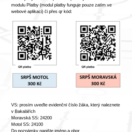
modulu Platby (modul platby funguje pouze zatím ve
webové aplikaci) či přes qr kód:
VS: prosím uveďte evidenční číslo žáka, který naleznete
v Bakalářích
Moravská SS: 24200
Motol SS: 24100
Do poznámky napište jméno a obor