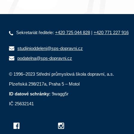
Sekretariát ředitele:
+420 725 044 828
|
+420 771 227 916
studijnioddeleni@sps-dopravni.cz
podatelna@sps-dopravni.cz
© 1996–2023 Střední průmyslová škola dopravní, a.s.
Plzeňská 298/217a, Praha 5 – Motol
ID datové schránky:
9wagg5r
IČ 25632141