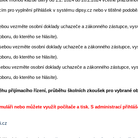
cím pro vyplnění přihlášek v systému dipsy.cz nebo v tištěné podobě
ebou vezměte osobní doklady uchazeče a zákonného zástupce, vysvědč
boru, do kterého se hlásíte).
sebou vezměte osobní doklady uchazeče a zákonného zástupce, vysvěd
boru, do kterého se hlásíte).
sebou vezměte osobní doklady uchazeče a zákonného zástupce, vysvěd
boru, do kterého se hlásíte).
u přijímacího řízení, průběhu školních zkoušek pro vybrané obo
uláři nebo můžete využít počítače a tisk. S administrací přihlá
i.cz