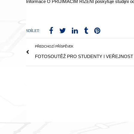
Informace O PŘIJÍMACÍM ŘÍZENÍ poskytuje studijní odd
SDÍLET:
PŘEDCHOZÍ PŘÍSPĚVEK
FOTOSOUTĚŽ PRO STUDENTY I VEŘEJNOST D