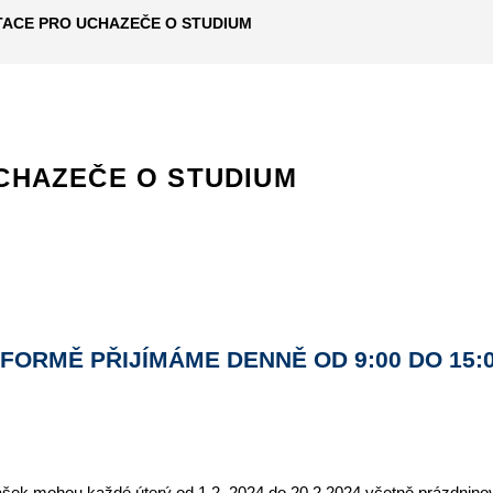
TACE PRO UCHAZEČE O STUDIUM
CHAZEČE O STUDIUM
 FORMĚ PŘIJÍMÁME DENNĚ OD 9:00 DO 15
řihlášek mohou každé úterý od 1.2. 2024 do 20.2.2024 včetně prázdni