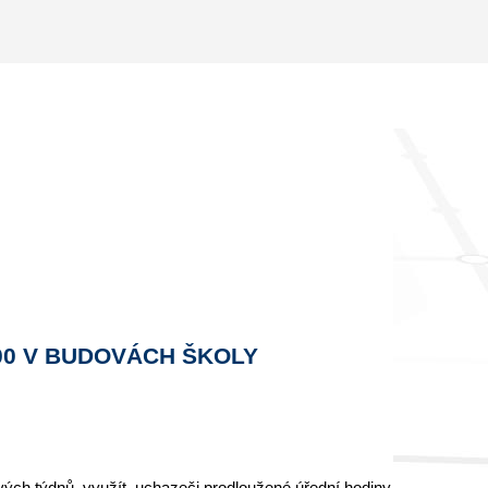
:00 V BUDOVÁCH ŠKOLY
nových týdnů využít uchazeči prodloužené úřední hodiny