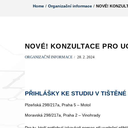
Home
Organizační informace
NOVÉ! KONZUL
NOVÉ! KONZULTACE PRO U
ORGANIZAČNÍ INFORMACE
28. 2. 2024
PŘIHLÁŠKY KE STUDIU V TIŠTĚNÉ
Plzeňská 298/217a, Praha 5 – Motol
Moravská 298/217a, Praha 2 – Vinohrady
Pro ty, kteří potřebují jakoukoli pomoc při vyplnění p