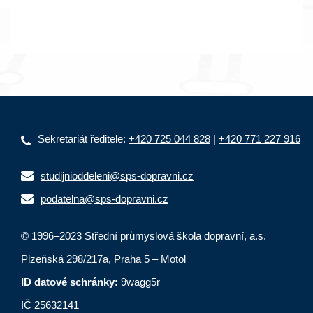
Sekretariát ředitele:
+420 725 044 828
|
+420 771 227 916
studijnioddeleni@sps-dopravni.cz
podatelna@sps-dopravni.cz
© 1996–2023 Střední průmyslová škola dopravní, a.s.
Plzeňská 298/217a, Praha 5 – Motol
ID datové schránky:
9wagg5r
IČ 25632141