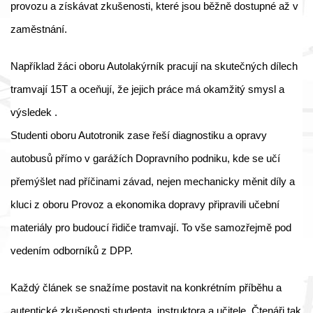
provozu a získávat zkušenosti, které jsou běžně dostupné až v
zaměstnání.
Například žáci oboru Autolakýrník pracují na skutečných dílech
tramvají 15T a oceňují, že jejich práce má okamžitý smysl a
výsledek .
Studenti oboru Autotronik zase řeší diagnostiku a opravy
autobusů přímo v garážích Dopravního podniku, kde se učí
přemýšlet nad příčinami závad, nejen mechanicky měnit díly a
kluci z oboru Provoz a ekonomika dopravy připravili učební
materiály pro budoucí řidiče tramvají. To vše samozřejmě pod
vedením odborníků z DPP.
Každý článek se snažíme postavit na konkrétním příběhu a
autentické zkušenosti studenta, instruktora a učitele. Čtenáři tak