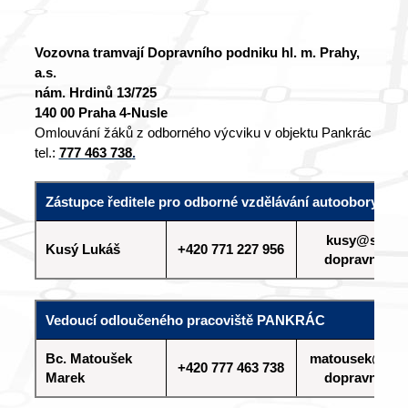
Vozovna tramvají Dopravního podniku hl. m. Prahy,
a.s.
nám. Hrdinů 13/725
140 00 Praha 4-Nusle
Omlouvání žáků z odborného výcviku v objektu Pankrác
tel.:
777 463 738
.
Zástupce ředitele pro odborné vzdělávání autoobory
kusy@sps-
Kusý Lukáš
+420 771 227 956
dopravni.cz
Vedoucí odloučeného pracoviště PANKRÁC
Bc. Matoušek
matousek@sps
+420 777 463 738
Marek
dopravni.cz