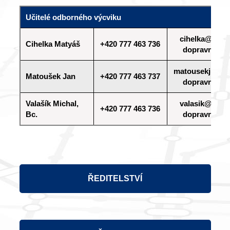
Učitelé odborného výcviku
cihelka@sps-
Cihelka Matyáš
+420 777 463 736
dopravni.cz
matousekj@sps
Matoušek Jan
+420 777 463 737
dopravni.cz
Valašík Michal,
valasik@sps-
+420 777 463 736
Bc.
dopravni.cz
ŘEDITELSTVÍ