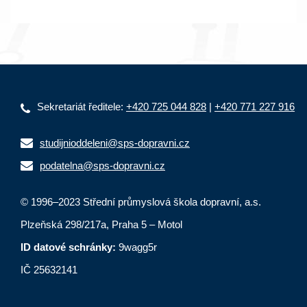
Sekretariát ředitele:
+420 725 044 828
|
+420 771 227 916
studijnioddeleni@sps-dopravni.cz
podatelna@sps-dopravni.cz
© 1996–2023 Střední průmyslová škola dopravní, a.s.
Plzeňská 298/217a, Praha 5 – Motol
ID datové schránky:
9wagg5r
IČ 25632141