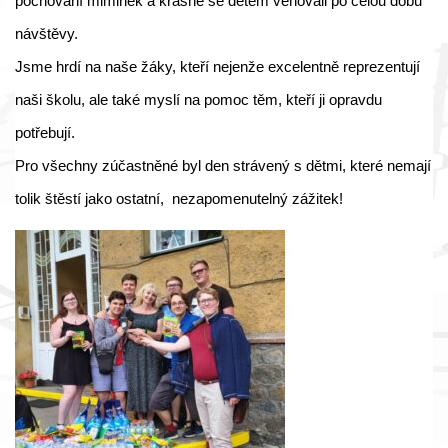
pochování miminek a krásně se dětem věnovali po celou dobu
návštěvy.
Jsme hrdí na naše žáky, kteří nejenže excelentně reprezentují
naši školu, ale také myslí na pomoc těm, kteří ji opravdu
potřebují.
Pro všechny zúčastněné byl den strávený s dětmi, které nemají
tolik štěstí jako ostatní, nezapomenutelný zážitek!