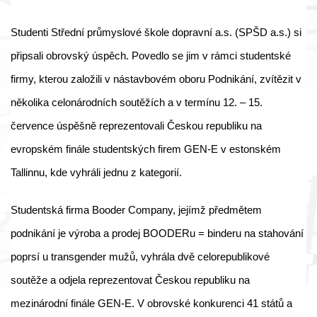
Studenti Střední průmyslové škole dopravní a.s. (SPŠD a.s.) si
připsali obrovský úspěch. Povedlo se jim v rámci studentské
firmy, kterou založili v nástavbovém oboru Podnikání, zvítězit v
několika celonárodních soutěžích a v termínu 12. – 15.
července úspěšně reprezentovali Českou republiku na
evropském finále studentských firem GEN-E v estonském
Tallinnu, kde vyhráli jednu z kategorií.
Studentská firma Booder Company, jejímž předmětem
podnikání je výroba a prodej BOODERu = binderu na stahování
poprsí u transgender mužů, vyhrála dvě celorepublikové
soutěže a odjela reprezentovat Českou republiku na
mezinárodní finále GEN-E. V obrovské konkurenci 41 států a