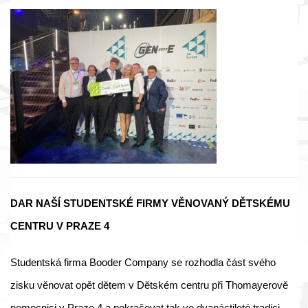
DAR NAŠÍ STUDENTSKÉ FIRMY VĚNOVANÝ DĚTSKÉMU
CENTRU V PRAZE 4
Studentská firma Booder Company se rozhodla část svého
zisku věnovat opět dětem v Dětském centru při Thomayerově
nemocnici v Praze 4 a pokračovat tak ve dvanáctileté tradici