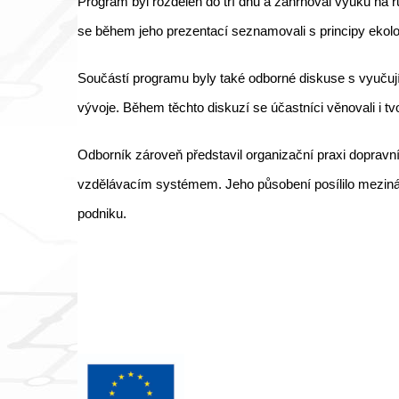
Program byl rozdělen do tří dnů a zahrnoval výuku na r
se během jeho prezentací seznamovali s principy ekol
Součástí programu byly také odborné diskuse s vyučuj
vývoje. Během těchto diskuzí se účastníci věnovali i t
Odborník zároveň představil organizační praxi doprav
vzdělávacím systémem. Jeho působení posílilo meziná
podniku.