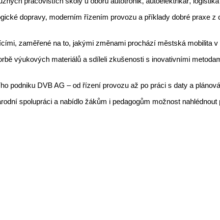
ůzných pracovištích školy u oborů autotronik, autoelektrikář, logisti
ogické dopravy, moderním řízením provozu a příklady dobré praxe z
ícími, zaměřené na to, jakými změnami prochází městská mobilita v 
vorbě výukových materiálů a sdíleli zkušenosti s inovativními metodam
ního podniku DVB AG – od řízení provozu až po práci s daty a pláno
rodní spolupráci a nabídlo žákům i pedagogům možnost nahlédnout 