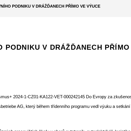
NÍHO PODNIKU V DRÁŽĎANECH PŘÍMO VE VÝUCE
O PODNIKU V DRÁŽĎANECH PŘÍMO
 Erasmus+ 2024-1-CZ01-KA122-VET-000242145 Do Evropy za zkušenost
hrsbetriebe AG, který během třídenního programu vedl výuku a setká