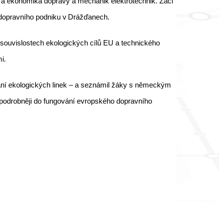
ka a ekonomika dopravy a mechanik elektrotechnik. Žáci
 dopravního podniku v Drážďanech.
souvislostech ekologických cílů EU a technického
i.
vání ekologických linek – a seznámil žáky s německým
podrobněji do fungování evropského dopravního