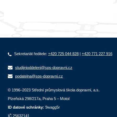
Sekretariát ředitele:
+420 725 044 828
|
+420 771 227 916
studijnioddeleni@sps-dopravni.cz
podatelna@sps-dopravni.cz
© 1996–2023 Střední průmyslová škola dopravní, a.s.
Plzeňská 298/217a, Praha 5 – Motol
ID datové schránky:
9wagg5r
IČ 25632141