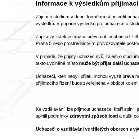
Informace k výsledkům přijímacíh
Zájem o studium v denní formě musí potvrdit uc
výsledků. V případě výsledků pro uchazeče o stu
Zápisový lístek je možné odevzdat osobně od 7:30
Praha 5 nebo prostřednictvím provozovatele poštov
V případě, že přijatý uchazeč svůj zájem o studiu
takto uvolněné místo
může být přijat další uchaz
Uchazeči, kteří nebyli přijati, mohou využít práva 
přijímacího řízení bude zveřejněna v období kolem
Ke vzdělávání lze přijmout uchazeče, kteří splnili
p
splnili podmínky
zdravotní způsobilosti
a další po
Uchazeči o vzdělávání ve tříletých oborech s vý