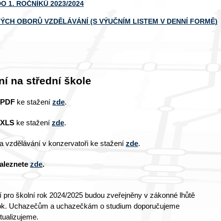
 1. ROČNÍKŮ 2023/2024
TÝCH OBORŮ VZDĚLÁVÁNÍ (S VÝUČNÍM LISTEM V DENNÍ FORMĚ)
ní na střední škole
 PDF
ke stažení
zde
.
 XLS
ke stažení
zde
.
a vzdělávání v konzervatoři ke stažení
zde
.
naleznete
zde
.
ní pro školní rok 2024/2025 budou zveřejněny v zákonné lhůtě
ní rok. Uchazečům a uchazečkám o studium doporučujeme
tualizujeme.