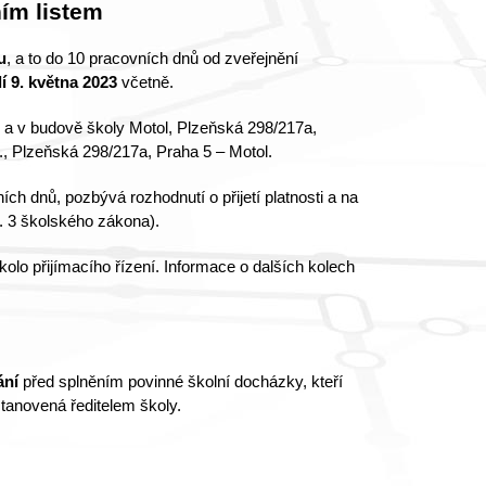
ním listem
u
, a to do 10 pracovních dnů od zveřejnění
í 9. května 2023
včetně.
 a v budově školy Motol, Plzeňská 298/217a,
., Plzeňská 298/217a, Praha 5 – Motol.
ch dnů, pozbývá rozhodnutí o přijetí platnosti a na
. 3 školského zákona).
kolo přijímacího řízení. Informace o dalších kolech
ání
před splněním povinné školní docházky, kteří
stanovená ředitelem školy.