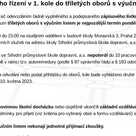
o řízení v 1. kole do tříletých oborů s výuč
hazeč odevzdáním řádně vyplněného a podepsaného
zápisového lístk
dium
tříletých oborů s výučním listem je nejpozdější termín ponděl
 do 15:00 na studijním oddělení v budově školy Moravská 3, Praha 2
ních služeb na adresu školy Střední průmyslová škola dopravní, a.s
m ve Střední průmyslové škole dopravní, a.s.
nepotvrdí
do 10 pracovní
eč
v rámci tzv. autoremedury (podle § 87 správního řádu a § 183 odst
na odvolání nebo podat přihlášku do oborů, kde bude vyhlášeno druhé 
 10. května 2023.
ovinnou školní docházku
nebo úspěšně ukončili
základní vzděláv
dmínky pro přijetí (viz kritéria pro vybraný obor a formu vzdělávání) 
učním listem nekonají jednotné přijímací zkoušky.