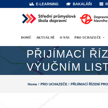
E-LEARNING
BAKALÁŘI
R
DOMŮ
AKTUÁLNĚ
O NÁS
PRO UCHAZEČE
PŘIJÍMACÍ ŘÍ
VÝUČNÍM LIS
Home
PRO UCHAZEČE
PŘIJÍMACÍ ŘÍZENÍ PR