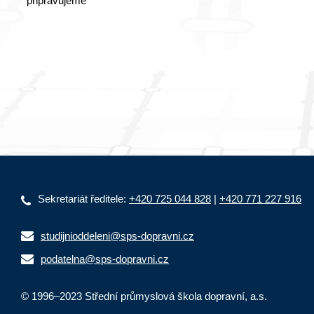
připravujeme
Sekretariát ředitele:
+420 725 044 828
|
+420 771 227 916
studijnioddeleni@sps-dopravni.cz
podatelna@sps-dopravni.cz
© 1996–2023 Střední průmyslová škola dopravní, a.s.