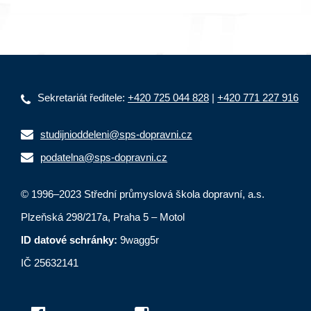
Sekretariát ředitele:
+420 725 044 828
|
+420 771 227 916
studijnioddeleni@sps-dopravni.cz
podatelna@sps-dopravni.cz
© 1996–2023 Střední průmyslová škola dopravní, a.s.
Plzeňská 298/217a, Praha 5 – Motol
ID datové schránky:
9wagg5r
IČ 25632141