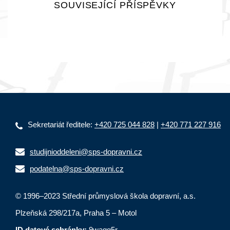
SOUVISEJÍCÍ PŘÍSPĚVKY
Sekretariát ředitele:
+420 725 044 828
|
+420 771 227 916
studijnioddeleni@sps-dopravni.cz
podatelna@sps-dopravni.cz
© 1996–2023 Střední průmyslová škola dopravní, a.s.
Plzeňská 298/217a, Praha 5 – Motol
ID datové schránky:
9wagg5r