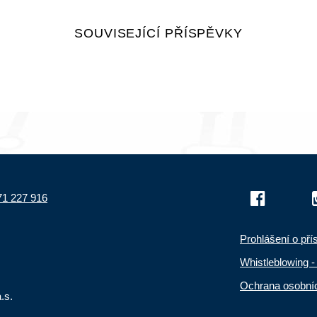
SOUVISEJÍCÍ PŘÍSPĚVKY
71 227 916
Prohlášení o pří
Whistleblowing 
Ochrana osobní
.s.