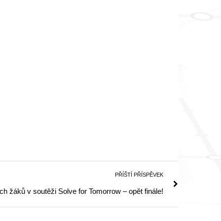
PŘÍŠTÍ PŘÍSPĚVEK
h žáků v soutěži Solve for Tomorrow – opět finále!