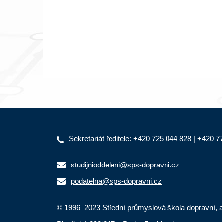
Sekretariát ředitele:
+420 725 044 828
|
+420 7
studijnioddeleni@sps-dopravni.cz
podatelna@sps-dopravni.cz
© 1996–2023 Střední průmyslová škola dopravní, a