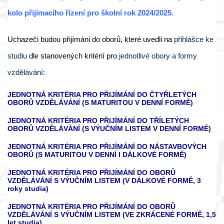
kolo přijímacího řízení pro školní rok 2024/2025
.
Uchazeči budou přijímáni do oborů, které uvedli na
přihlášce ke
studiu
dle stanovených kritérií pro
jednotlivé obory a formy
vzdělávání:
JEDNOTNÁ KRITÉRIA PRO PŘIJÍMÁNÍ DO ČTYŘLETÝCH
OBORŮ VZDĚLÁVÁNÍ (S MATURITOU V DENNÍ FORMĚ)
JEDNOTNÁ KRITÉRIA PRO PŘIJÍMÁNÍ DO TŘÍLETÝCH
OBORŮ VZDĚLÁVÁNÍ (S VÝUČNÍM LISTEM V DENNÍ FORMĚ)
JEDNOTNÁ KRITÉRIA PRO PŘIJÍMÁNÍ DO NÁSTAVBOVÝCH
OBORŮ (S MATURITOU V DENNÍ I DÁLKOVÉ FORMĚ)
JEDNOTNÁ KRITÉRIA PRO PŘIJÍMÁNÍ DO OBORŮ
VZDĚLÁVÁNÍ S VÝUČNÍM LISTEM (V DÁLKOVÉ FORMĚ, 3
roky studia)
JEDNOTNÁ KRITÉRIA PRO PŘIJÍMÁNÍ DO OBORŮ
VZDĚLÁVÁNÍ S VÝUČNÍM LISTEM (VE ZKRÁCENÉ FORMĚ, 1,5
let studia)