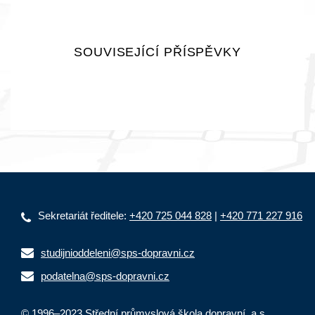
SOUVISEJÍCÍ PŘÍSPĚVKY
Sekretariát ředitele:
+420 725 044 828
|
+420 771 227 916
studijnioddeleni@sps-dopravni.cz
podatelna@sps-dopravni.cz
© 1996–2023 Střední průmyslová škola dopravní, a.s.